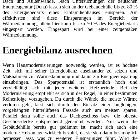
Dach und Außenwände. Nach Untersuchungen der deutschen
Energieagentur (Dena) lassen sich an der Gebäudehülle bis zu 80 %
des Energiebedarfs eines Einfamilienhauses einsparen. Am
effektivsten sind diese Einsparungen im Bereich der
Wärmedämmung, allein hier kann bis zu 50 % des Energiebedarfs
eingespart werden. Eingespart wird bei einer zeitgemäßen
Wärmedämmung.
Energiebilanz ausrechnen
Wenn Hausmodernisierungen notwendig werden, ist es höchste
Zeit, sich mit seiner Energiebilanz auseinander zu setzen und
Maßnahmen zur Wärmedämmung und damit zur Energieeinsparung
einzubringen. Das Sparpotenzial ist erstaunlich hoch und
vervielfältigt sich mit jeder weiteren Heizperiode. Bei der
Modernisierung empfiehlt es sich in der Regel, in einer bestimmten
Reihenfolge vorzugehen. Da durch die Wände die meiste Wärme
verloren geht, lässt sich durch den Einsatz einer langlebigen,
vorgehängten hinterlüfteten Fassade auch am meisten sparen.
Parallel dazu sollte auch das Dachgeschoss bzw. die oberste
Geschossdecke entsprechend gedämmt werden. Nur wenn die
Gebäudehülle bereits gut gedämmt ist, macht sich auch eine
moderne Heizanlage wirklich bezahlt, da sie sich dann bestmöglich
bemessen lässt, was zu weiteren Einsparungen führt. Wird die